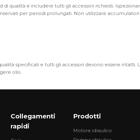
 di qualità e includere tutti gli accessori richiesti. Ispezio
conservati per periodi prolungati. Non utilizzare accumulator
i qualità specificati e tutti gli accessori devono essere intatti
ere olio.
conformi ai requisiti di progettazione. Verificare il livello d
ni filettate non siano danneggiate. Tutti gli accessori alleg
Collegamenti
Prodotti
rapidi
Motore idraulico
deve soddisfare gli standard richiesti. Controllare la durata di
do consigliato.
Pompa idraulica