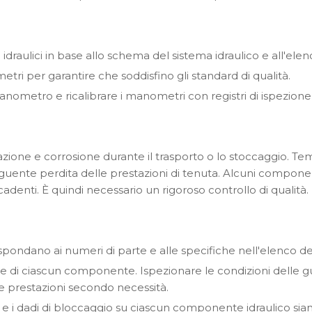
idraulici in base allo schema del sistema idraulico e all'elenc
ri per garantire che soddisfino gli standard di qualità.
anometro e ricalibrare i manometri con registri di ispezione 
azione e corrosione durante il trasporto o lo stoccaggio. T
guente perdita delle prestazioni di tenuta. Alcuni compone
denti. È quindi necessario un rigoroso controllo di qualità.
rrispondano ai numeri di parte e alle specifiche nell'elenco 
ione di ciascun componente. Ispezionare le condizioni delle g
elle prestazioni secondo necessità.
ini e i dadi di bloccaggio su ciascun componente idraulico sia