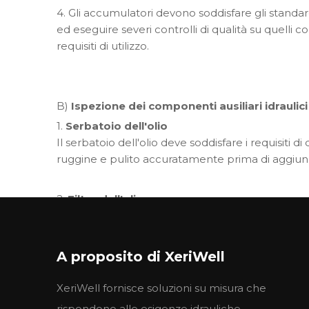
4. Gli accumulatori devono soddisfare gli standard
ed eseguire severi controlli di qualità su quelli 
requisiti di utilizzo.
B)
Ispezione dei componenti ausiliari idraulici
1.
Serbatoio dell'olio
Il serbatoio dell'olio deve soddisfare i requisiti d
ruggine e pulito accuratamente prima di aggiung
2.
Filtro dell'olio
Il modello e le specifiche del filtro devono essere 
non presenti difetti e verificare che le connessio
A proposito di XeriWell
3.
Guarnizioni
XeriWell fornisce soluzioni su misura che
La qualità della superficie di tutte le guarnizioni 
guarnizioni con difetti o conservate oltre il perio
rispondono alle esigenze idrauliche