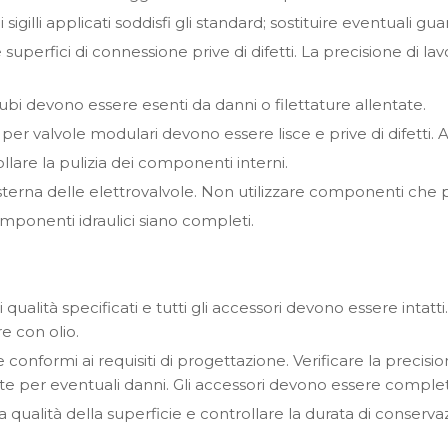
i sigilli applicati soddisfi gli standard; sostituire eventuali gua
uperfici di connessione prive di difetti. La precisione di la
tubi devono essere esenti da danni o filettature allentate.
per valvole modulari devono essere lisce e prive di difetti. A
ollare la pulizia dei componenti interni.
 esterna delle elettrovalvole. Non utilizzare componenti che p
 componenti idraulici siano completi.
 di qualità specificati e tutti gli accessori devono essere intatti
e con olio.
ere conformi ai requisiti di progettazione. Verificare la prec
ttate per eventuali danni. Gli accessori devono essere complet
la qualità della superficie e controllare la durata di conserva