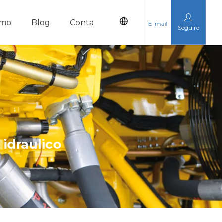
amo
Blog
Contattaci
E-mail
Seguire
 idraulico