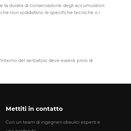
nare la durata di conservazione degli accumulatori
i che non soddisfano le specifiche tecniche o i
. L'interno del serbatoio deve essere privo di
i precisione dell'elemento filtrante, assicurarsi che
ati devono essere completi.
Mettiti in contatto
Con un team di ingegneri idraulici esperti e
 conservazione dei sigilli. Non utilizzare
una profonda...