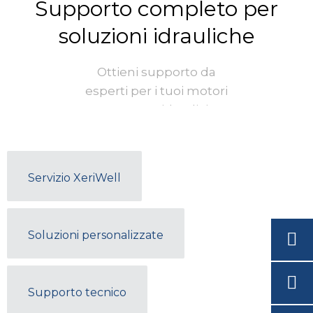
Supporto completo per
soluzioni idrauliche
Ottieni supporto da
esperti per i tuoi motori
e pompe idraulici.
Accedi a risorse
tecniche, guide per la
risoluzione dei problemi
Servizio XeriWell
e servizio clienti per
garantire prestazioni
ottimali.
Soluzioni personalizzate
Supporto tecnico