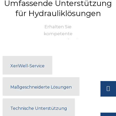
Umfassende Unterstützung
für Hydrauliklösungen
Erhalten Sie
kompetente
Unterstützung für Ihre
Hydraulikmotoren und -
pumpen. Greifen Sie auf
technische Ressourcen,
XeriWell-Service
Anleitungen zur
Fehlerbehebung und
den Kundendienst zu,
Maßgeschneiderte Lösungen
um eine optimale
Leistung
sicherzustellen.
Technische Unterstützung