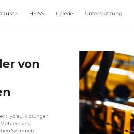
odukte
HEISS
Galerie
Unterstützung
Andere hydraulische Pro
ler von
en
ger Hydrauliklösungen
 Motoren und
schen Systemen