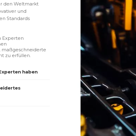
für den Weltmarkt
ovativer und
ten Standards
n Experten
hen
e, maßgeschneiderte
 zu erfüllen.
 Experten haben
eidertes