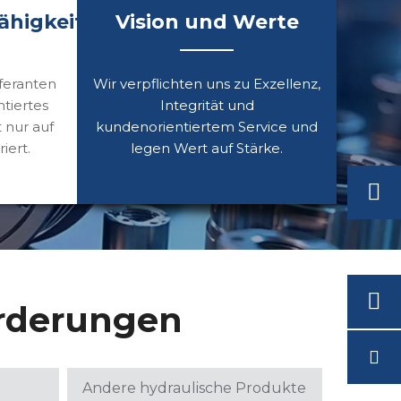
higkeit
Vision und Werte
feranten
Wir verpflichten uns zu Exzellenz,
ntiertes
Integrität und
 nur auf
kundenorientiertem Service und
iert.
legen Wert auf Stärke.
orderungen
Andere hydraulische Produkte