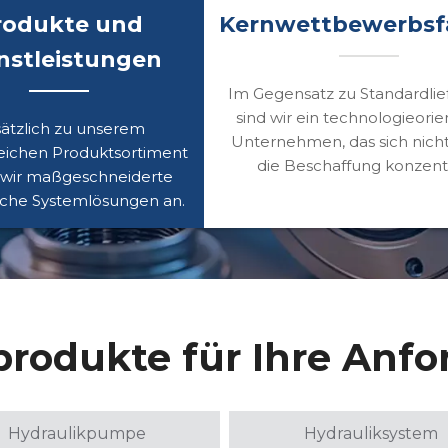
rodukte und
Kernwettbewerbsfä
nstleistungen
Im Gegensatz zu Standardlie
sind wir ein technologieorie
ätzlich zu unserem
Unternehmen, das sich nicht
ichen Produktsortiment
die Beschaffung konzentr
 wir maßgeschneiderte
sche Systemlösungen an.
produkte für Ihre Anf
Hydraulikpumpe
Hydrauliksystem