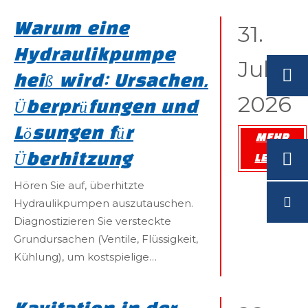
erstellen möchten: Bitte geben Sie
31.
Warum eine
den Betriebszustand der Pumpe
detailliert an, z. B. Druck,
Hydraulikpumpe
Juli
Verdrängung und Rotationsart. Bei
heiß wird: Ursachen,
Fragen wenden Sie sich bitte an uns
2026
Überprüfungen und
Lösungen für
MEHR
Überhitzung
LESEN
Hören Sie auf, überhitzte
Hydraulikpumpen auszutauschen.
Diagnostizieren Sie versteckte
Grundursachen (Ventile, Flüssigkeit,
Kühlung), um kostspielige
Wiederholungsausfälle zu
verhindern.