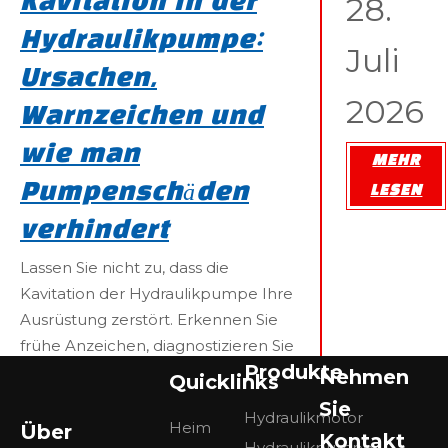
28.
Kavitation in der
Hydraulikpumpe:
Juli
Ursachen,
2026
Warnzeichen und
wie man
MEHR
Pumpenschäden
LESEN
verhindert
Lassen Sie nicht zu, dass die
Kavitation der Hydraulikpumpe Ihre
Ausrüstung zerstört. Erkennen Sie
frühe Anzeichen, diagnostizieren Sie
Produkte
Grundursachen und vermeiden Sie
Nehmen
Quicklinks
kostspielige Ausfallzeiten.
Sie
Hydraulikmotor
Heim
Über
Kontakt
Hydraulikpumpe