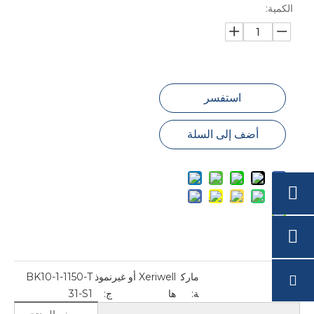
الكمية:
استفسر
أضف إلى السلة
مارك
Xeriwell أو غير
نموذ
BK10-1-1150-T
ة:
ها
ج:
31-S1