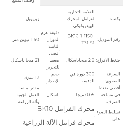
وصف المنتج
العلامة التجارية
يكتب:
لفرامل المحرك
:
زيريويل
الهيدروليكي
دقيقة عزم
BK10-1-1150-
رقم الموديل:
الدوران
1150 نيوتن متر
T31-S1
الثابت:
أقصى
ضغط الافراج:
2.8 ميجاباسكال
ضغط
21 ميجا باسكال
للتحرير:
السرعة
300 دورة في
حجم
12 سم3
القصوى:
الدقيقة :
الإصدار
أقصى ضغط
مقص منصة
في مساحة
0.05 ميجا
باسكال
العمل الجوية
الصرف:
وآلة الزراعة
محرك الفرامل BK10
تسليط الضوء
,
على:
محرك فرامل الآلة الزراعية