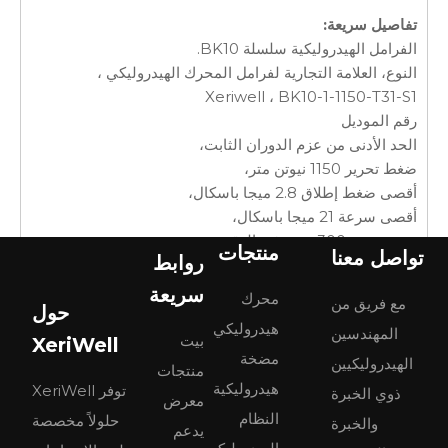
تفاصيل سريعة:
الفرامل الهيدروليكية سلسلة BK10.
النوع، العلامة التجارية لفرامل المحرك الهيدروليكي ،
Xeriwell ، BK10-1-1150-T31-S1
رقم الموديل
الحد الأدنى من عزم الدوران الثابت،
ضغط تحرير 1150 نيوتن متر،
أقصى ضغط إطلاق 2.8 ميجا باسكال،
أقصى سرعة 21 ميجا باسكال،
حجم تحرير 300 دورة في الدقيقة،
منتجات
تواصل معنا
روابط
أقصى ضغط 12 سم 3 في مساحة التصريف،
تطبيق 0.05 ميجا باسكال، منصة عمل جوية مقصية وآلة زراعية
سريعة
محرك
مع فريق من
حول
هيدروليكي
المهندسين
مقدمة BK10:
بيت
XeriWell
مضخة
الفرامل الهيدروليكية الرطبة الثابتة من سلسلة BK10 مناسبة
الهيدروليكيين
منتجات
للتطبيقات ذات السرعة المنخفضة لمنصة العمل الجوية من
هيدروليكية
توفر XeriWell
ذوي الخبرة
معرض
النوع المقص والآلات الزراعية وغيرها مع تركيب العجلات.
النظام
حلولاً مخصصة
والخبرة
يدعم