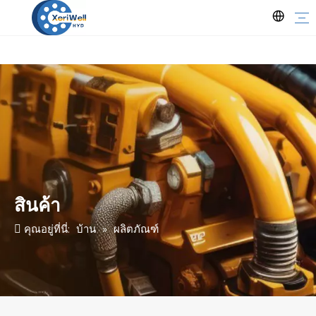
สินค้า
คุณอยู่ที่นี่:
บ้าน
»
ผลิตภัณฑ์