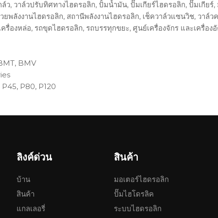
, วาล์วปรับทิศทางไฮดรอลิก, ปั้มน้ำมัน, ปั๊มเกียร์ไฮดรอลิก, ปั๊มเกีย
วยพลังงานไฮดรอลิก, สถานีพลังงานไฮดรอลิก, เช็ควาล์วแซนวิช, วาล์
, เครื่องหล่อ, รถขุดไฮดรอลิก, รถบรรทุกขยะ, ศูนย์เครื่องจักร และเครื่อง
 BMT, BMV
ies
 P45, P80, P120
บ/นาที)
尺寸ขนาด (มม.)
重量(กก.)
็ว
ก
ล
น้ำหนัก
ลิงค์ด่วน
สินค้า
42
83.1
1.75
43
85.1
1.79
บ้าน
มอเตอร์ไฮดรอลิก
44
87.1
1.83
45
89.1
1.86
สินค้า
ปั๊มไฮโดรลิค
46
91.1
1.9
แกลเลอรี่
ระบบไฮดรอลิก
47.5
94.1
1.95