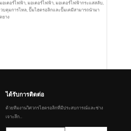
ร์, มอเตอร์ไฟฟ้า, มอเตอร์ไฟฟ้า, มอเตอร์ไฟฟ้ากระแสสลับ,
วควบคุมการไหล, ปั๊มไฮดรอลิกและปั๊มเคมีสามารถนำมา
อัดยาง
ได้รับการติดต่อ
ด้วยทีมงานวิศวกรไฮดรอลิกที่มีประสบการณ์และช่าง
เจาะลึก...