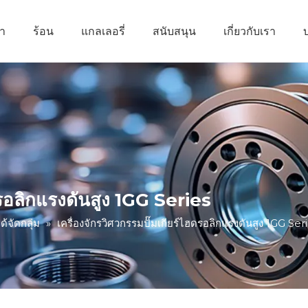
้า
ร้อน
แกลเลอรี่
สนับสนุน
เกี่ยวกับเรา
ฮดรอลิกแรงดันสูง 1GG Series
ด้จัดกลุ่ม
»
เครื่องจักรวิศวกรรมปั๊มเกียร์ไฮดรอลิกแรงดันสูง 1GG Ser