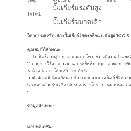
วัสดุ:
อลูมิเนียม
ยี่ห้อ:
ปั๊มเกียร์แรงดันสูง
ไฮไลท์:
,
ปั๊มเกียร์ขนาดเล็ก
วิศวกรรมเครื่องจักรปั๊มเกียร์ไฮดรอลิกแรงดันสูง 1GG S
คุณสมบัติลักษณะ：
1. ประสิทธิภาพสูง: การออกแบบโครงสร้างที่แม่นยำและมีร
2. อายุการใช้งานยาวนาน: ประสิทธิภาพสูง, ทนต่อการขัดถูส
3. น้ำหนักเบา โครงสร้างกะทัดรัด
4. ตัวถังอลูมิเนียมอัลลอยด์การออกแบบแม่พิมพ์ที่มีควา
5. เหมาะสำหรับเครื่องจักรก่อสร้างโยธา ยานพาหนะอุต
ๆ
ข้อมูลจำเพาะ:
แอปพลิเคชัน: