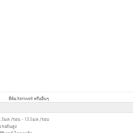
ยี่ห้อ:
Xeriwell หรืออื่นๆ
1.3มล./รอบ - 13.5มล./รอบ
แรงดันสูง