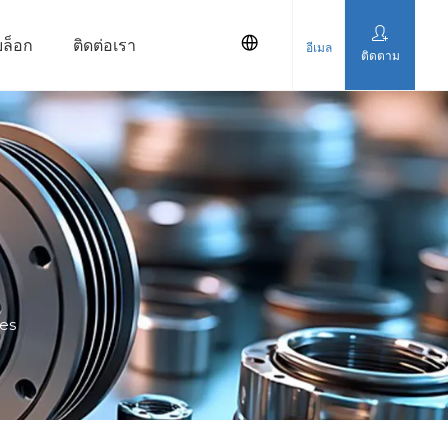
บล็อก
ติดต่อเรา
อีเมล
ติดตาม
ies