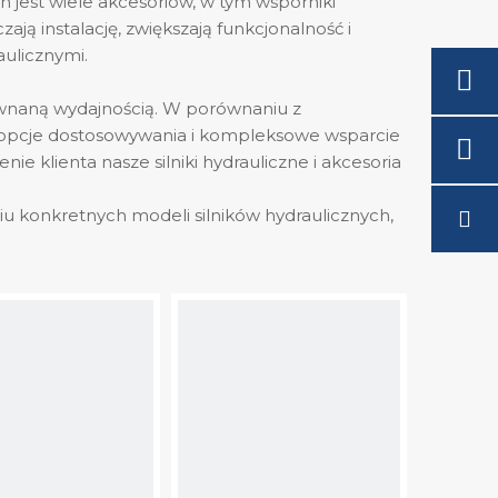
 jest wiele akcesoriów, w tym wsporniki
ją instalację, zwiększają funkcjonalność i
ulicznymi.
zrównaną wydajnością. W porównaniu z
 opcje dostosowywania i kompleksowe wsparcie
 klienta nasze silniki hydrauliczne i akcesoria
u konkretnych modeli silników hydraulicznych,