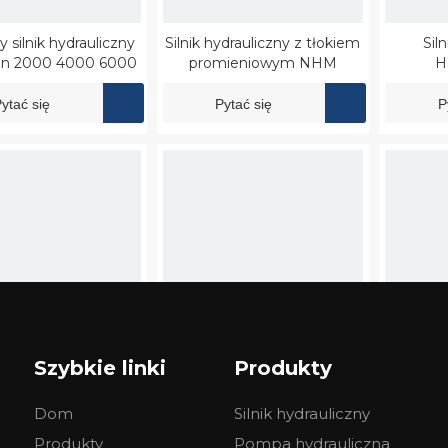
y silnik hydrauliczny
Silnik hydrauliczny z tłokiem
Sil
ynn 2000 4000 6000
promieniowym NHM
H
ytać się
Pytać się
P
Szybkie linki
Produkty
 hydrauliczny Eaton
Hydrauliczny silnik obrotu
Silnik h
74315
Kawasaki M2X
Dom
Silnik hydrauliczny
ytać się
Pytać się
P
Produkty
Pompa hydrauliczna