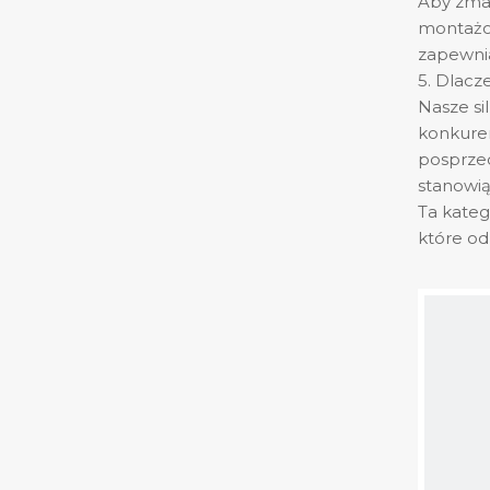
Aby zmak
montażow
zapewnia
5. Dlacz
Nasze si
konkuren
posprzed
stanowią
Ta kateg
które o