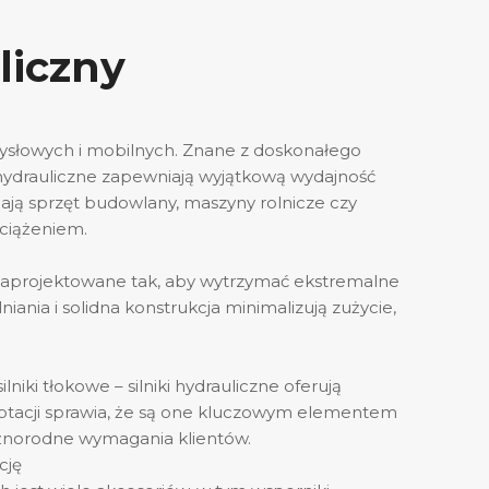
liczny
ysłowych i mobilnych. Znane z doskonałego
 hydrauliczne zapewniają wyjątkową wydajność
ają sprzęt budowlany, maszyny rolnicze czy
ciążeniem.
ą zaprojektowane tak, aby wytrzymać ekstremalne
iania i solidna konstrukcja minimalizują zużycie,
 tłokowe – silniki hydrauliczne oferują
tacji sprawia, że ​​są one kluczowym elementem
 różnorodne wymagania klientów.
cję