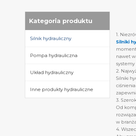
Kategoria produktu
1. Niezr
Silnik hydrauliczny
Silniki 
momentu 
Pompa hydrauliczna
nawet w 
systemy 
2. Najwy
Układ hydrauliczny
Silniki 
ciśnieni
Inne produkty hydrauliczne
zapewnia
3. Szero
Od kompa
rozwiąza
w branża
4. Wszec