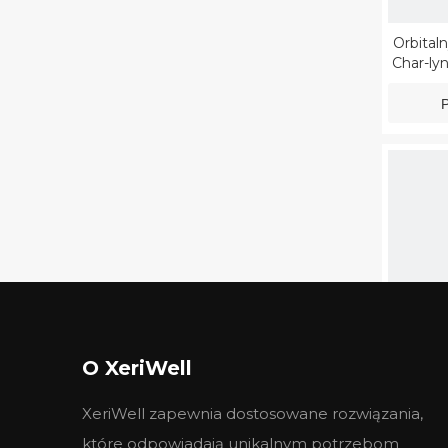
Orbitaln
Char-l
P
O XeriWell
Silnik
XeriWell zapewnia dostosowane rozwiązania,
P
które odpowiadają unikalnym potrzebom