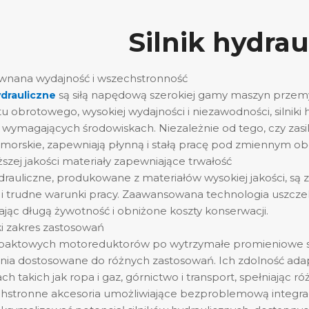
Silnik hydrau
ównana wydajność i wszechstronność
są siłą napędową szerokiej gamy maszyn przem
hydrauliczne
obrotowego, wysokiej wydajności i niezawodności, silniki
wymagających środowiskach. Niezależnie od tego, czy zasil
morskie, zapewniają płynną i stałą pracę pod zmiennym ob
ższej jakości materiały zapewniające trwałość
hydrauliczne, produkowane z materiałów wysokiej jakości, s
a i trudne warunki pracy. Zaawansowana technologia uszczeln
jąc długą żywotność i obniżone koszty konserwacji.
ki zakres zastosowań
ktowych motoreduktorów po wytrzymałe promieniowe silniki
nia dostosowane do różnych zastosowań. Ich zdolność adap
ch takich jak ropa i gaz, górnictwo i transport, spełniając
hstronne akcesoria umożliwiające bezproblemową integra