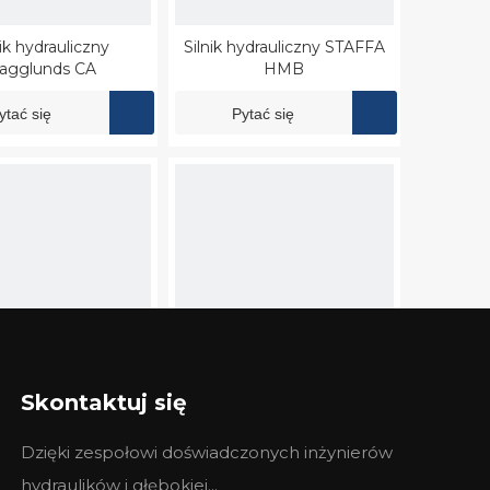
nik hydrauliczny
Silnik hydrauliczny STAFFA
agglunds CA
HMB
ytać się
Pytać się
Skontaktuj się
ydrauliczny Danfoss
Silnik hydrauliczny do piły
90M
łańcuchowej Parker F11
Dzięki zespołowi doświadczonych inżynierów
ytać się
Pytać się
hydraulików i głębokiej...