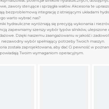
symalizować potencjał silników hydraulicznych, dostępnych
e, zawory sterujące i sprzęgła wałów. Akcesoria te upraszcza
ją bezproblemową integrację z istniejącymi układami hydra
ego warto wybrać nas?
lniki hydrauliczne wyróżniają się precyzją wykonania i nie
cją zapewniamy szerszy wybór typów silników, ulepszone
ażowe. Dzięki naszemu zaangażowaniu w jakość i zadowolenie
 niezawodny wybór spełniający potrzeby Twoich maszyn.
oria została zaprojektowana, aby dać Ci pewność w poznani
dpowiadają Twoim wymaganiom operacyjnym.